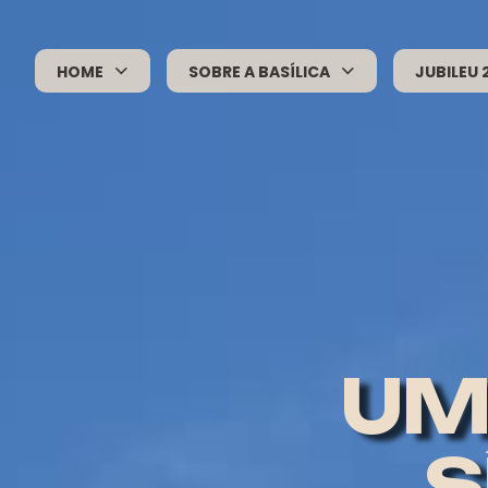
HOME
SOBRE A BASÍLICA
JUBILEU 
UM
S