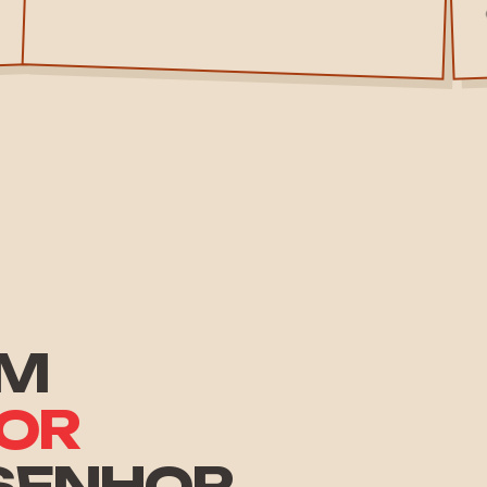
UM
OR
 SENHOR